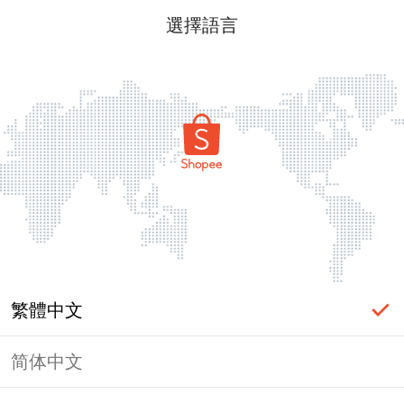
選擇語言
繁體中文
简体中文
頁面無法顯示