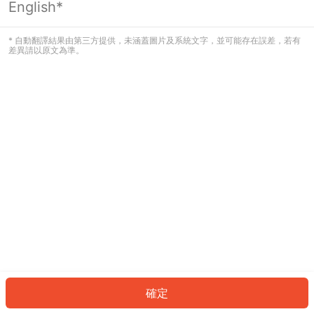
English*
發生錯誤！請登入並再試一次或回到主
頁。
* 自動翻譯結果由第三方提供，未涵蓋圖片及系統文字，並可能存在誤差，若有
差異請以原文為準。
登入
返回首頁
確定
ID: 95094b7e004-b62a-4b9e-90cf-922d899cc84d