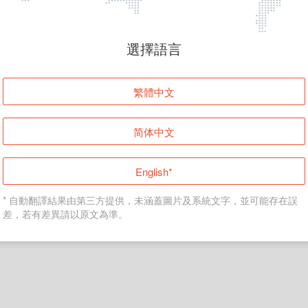
頁面無法顯示
選擇語言
發生錯誤！請登入並再試一次或回到主頁。
繁體中文
登入
简体中文
返回首頁
English*
* 自動翻譯結果由第三方提供，未涵蓋圖片及系統文字，並可能存在誤
差，若有差異請以原文為準。