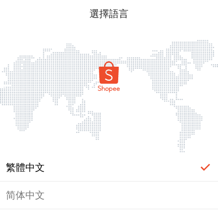
選擇語言
繁體中文
简体中文
頁面無法顯示