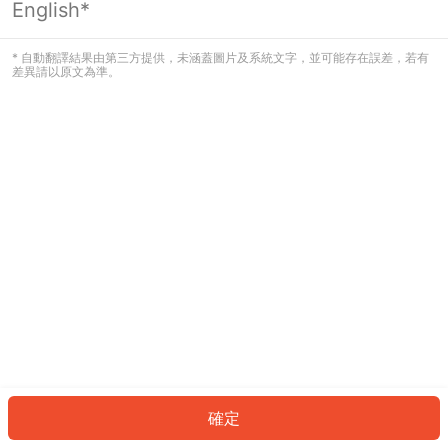
English*
發生錯誤！請登入並再試一次或回到主
頁。
* 自動翻譯結果由第三方提供，未涵蓋圖片及系統文字，並可能存在誤差，若有
差異請以原文為準。
登入
返回首頁
確定
ID: 847628f8cbf-777e-4a80-9298-ee13c662a4f6