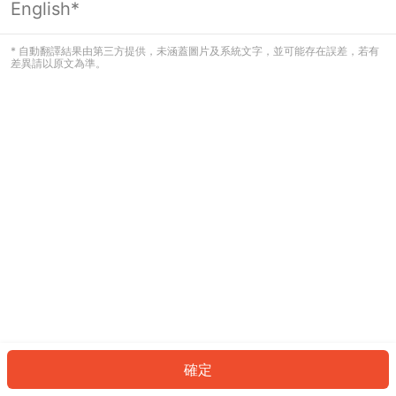
English*
發生錯誤！請登入並再試一次或回到主
頁。
* 自動翻譯結果由第三方提供，未涵蓋圖片及系統文字，並可能存在誤差，若有
差異請以原文為準。
登入
返回首頁
確定
ID: 204e531f2df-e8d0-4011-b879-9b8c2567d09d