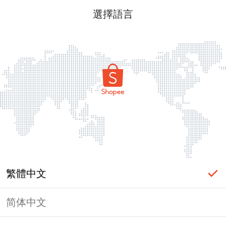
選擇語言
繁體中文
简体中文
頁面無法顯示