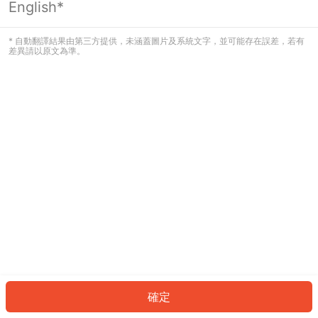
English*
發生錯誤！請登入並再試一次或回到主
頁。
* 自動翻譯結果由第三方提供，未涵蓋圖片及系統文字，並可能存在誤差，若有
差異請以原文為準。
登入
返回首頁
確定
ID: 3715c6f86f-ee8e-4370-b861-70b87dc70edb