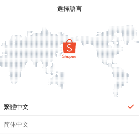
選擇語言
繁體中文
简体中文
頁面無法顯示