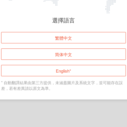
頁面無法顯示
選擇語言
發生錯誤！請登入並再試一次或回到主頁。
繁體中文
登入
简体中文
返回首頁
English*
* 自動翻譯結果由第三方提供，未涵蓋圖片及系統文字，並可能存在誤
差，若有差異請以原文為準。