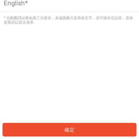
English*
發生錯誤！請登入並再試一次或回到主
頁。
* 自動翻譯結果由第三方提供，未涵蓋圖片及系統文字，並可能存在誤差，若有
差異請以原文為準。
登入
返回首頁
確定
ID: 418d6cc29e-03ab-4733-93fd-070377a5781e