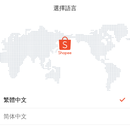
選擇語言
繁體中文
简体中文
頁面無法顯示