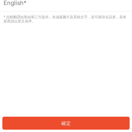
English*
發生錯誤！請登入並再試一次或回到主
頁。
* 自動翻譯結果由第三方提供，未涵蓋圖片及系統文字，並可能存在誤差，若有
差異請以原文為準。
登入
返回首頁
確定
ID: 203df2afb14-3aa7-40c4-9dcb-f99a4e4bdf81