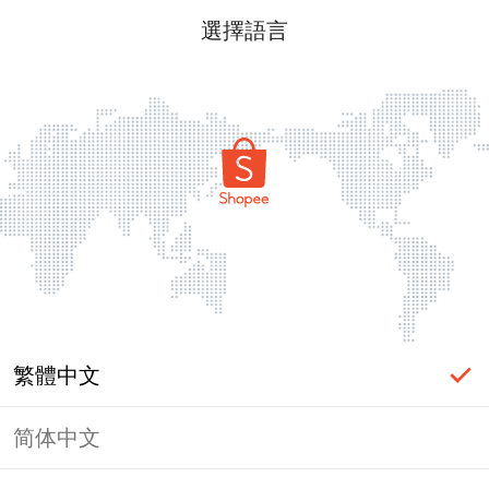
選擇語言
繁體中文
简体中文
頁面無法顯示