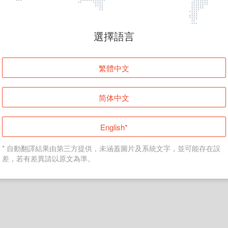
頁面無法顯示
選擇語言
發生錯誤！請登入並再試一次或回到主頁。
繁體中文
登入
简体中文
返回首頁
English*
* 自動翻譯結果由第三方提供，未涵蓋圖片及系統文字，並可能存在誤
差，若有差異請以原文為準。