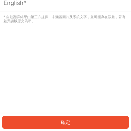
English*
發生錯誤！請登入並再試一次或回到主
頁。
* 自動翻譯結果由第三方提供，未涵蓋圖片及系統文字，並可能存在誤差，若有
差異請以原文為準。
登入
返回首頁
確定
ID: 7295de08b23-dd45-4f0d-ba54-c307271471db