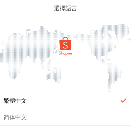
選擇語言
繁體中文
简体中文
頁面無法顯示