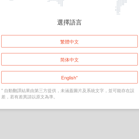
頁面無法顯示
選擇語言
發生錯誤！請登入並再試一次或回到主頁。
繁體中文
登入
简体中文
返回首頁
English*
* 自動翻譯結果由第三方提供，未涵蓋圖片及系統文字，並可能存在誤
差，若有差異請以原文為準。