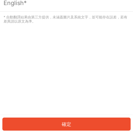
English*
發生錯誤！請登入並再試一次或回到主
頁。
* 自動翻譯結果由第三方提供，未涵蓋圖片及系統文字，並可能存在誤差，若有
差異請以原文為準。
登入
返回首頁
確定
ID: 94731cde14f-388f-424a-b419-0a9ca6437d3d