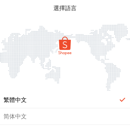
選擇語言
繁體中文
简体中文
頁面無法顯示