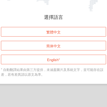
頁面無法顯示
選擇語言
發生錯誤！請登入並再試一次或回到主頁。
繁體中文
登入
简体中文
返回首頁
English*
* 自動翻譯結果由第三方提供，未涵蓋圖片及系統文字，並可能存在誤
差，若有差異請以原文為準。