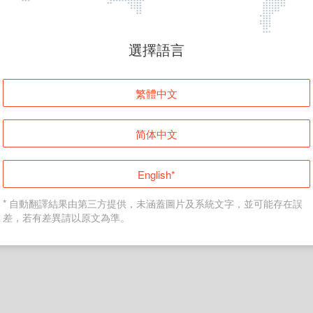
頁面無法顯示
選擇語言
發生錯誤！請登入並再試一次或回到主頁。
繁體中文
登入
简体中文
返回首頁
English*
* 自動翻譯結果由第三方提供，未涵蓋圖片及系統文字，並可能存在誤
差，若有差異請以原文為準。