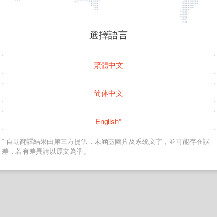
頁面無法顯示
選擇語言
發生錯誤！請登入並再試一次或回到主頁。
繁體中文
登入
简体中文
返回首頁
English*
* 自動翻譯結果由第三方提供，未涵蓋圖片及系統文字，並可能存在誤
差，若有差異請以原文為準。