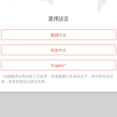
頁面無法顯示
選擇語言
發生錯誤！請登入並再試一次或回到主頁。
繁體中文
登入
简体中文
返回首頁
English*
* 自動翻譯結果由第三方提供，未涵蓋圖片及系統文字，並可能存在誤
差，若有差異請以原文為準。