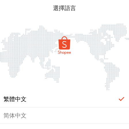
選擇語言
繁體中文
简体中文
頁面無法顯示