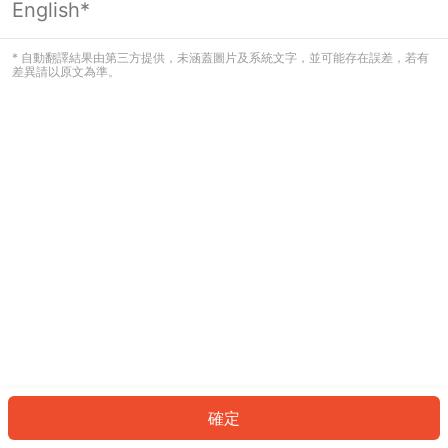
English*
發生錯誤！請登入並再試一次或回到主
頁。
* 自動翻譯結果由第三方提供，未涵蓋圖片及系統文字，並可能存在誤差，若有
差異請以原文為準。
登入
返回首頁
確定
ID: 723f7587e9a-aaf1-4c9e-bad2-8fb51cc29cd7