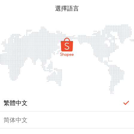
選擇語言
繁體中文
简体中文
頁面無法顯示