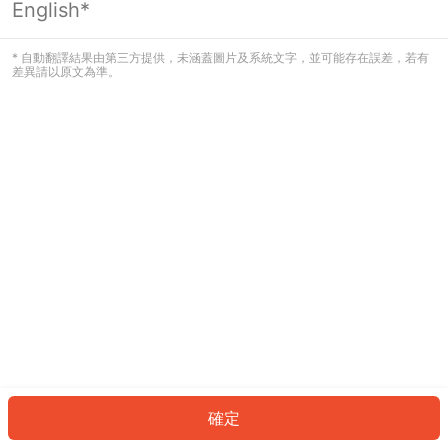
English*
發生錯誤！請登入並再試一次或回到主
頁。
* 自動翻譯結果由第三方提供，未涵蓋圖片及系統文字，並可能存在誤差，若有
差異請以原文為準。
登入
返回首頁
確定
ID: 826bcc3d523-d6d5-49bf-868a-559f64599a32