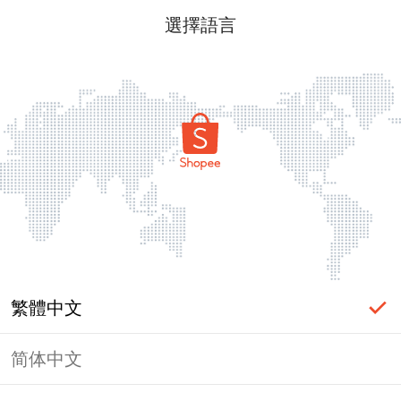
選擇語言
繁體中文
简体中文
頁面無法顯示