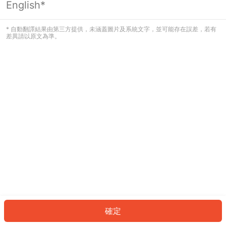
English*
發生錯誤！請登入並再試一次或回到主
頁。
* 自動翻譯結果由第三方提供，未涵蓋圖片及系統文字，並可能存在誤差，若有
差異請以原文為準。
登入
返回首頁
確定
ID: 314532c08aa-23bd-4afe-8d2c-25976b4efd85