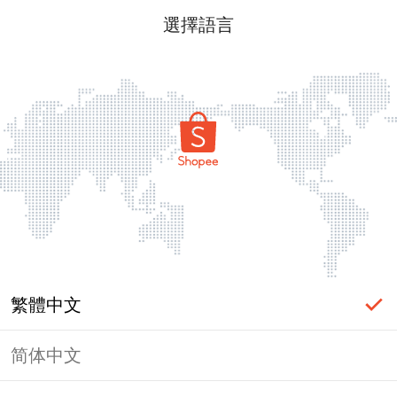
選擇語言
繁體中文
简体中文
頁面無法顯示