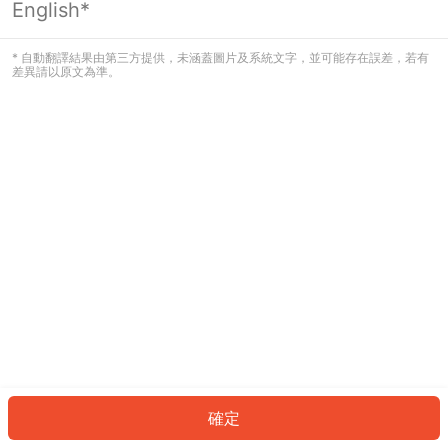
English*
發生錯誤！請登入並再試一次或回到主
頁。
* 自動翻譯結果由第三方提供，未涵蓋圖片及系統文字，並可能存在誤差，若有
差異請以原文為準。
登入
返回首頁
確定
ID: 260435bfb0c-4027-4a5b-82fb-f296c171647a