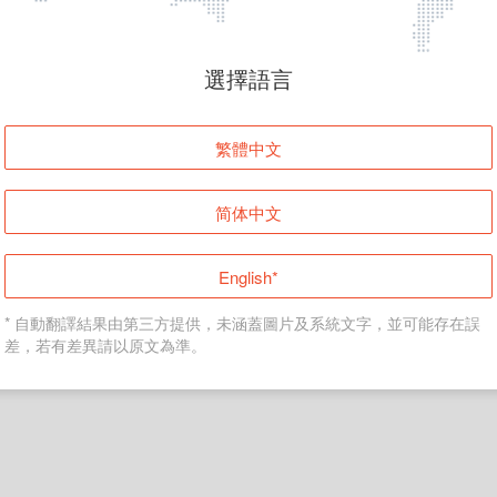
頁面無法顯示
選擇語言
發生錯誤！請登入並再試一次或回到主頁。
繁體中文
登入
简体中文
返回首頁
English*
* 自動翻譯結果由第三方提供，未涵蓋圖片及系統文字，並可能存在誤
差，若有差異請以原文為準。