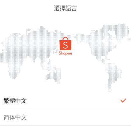
選擇語言
繁體中文
简体中文
頁面無法顯示