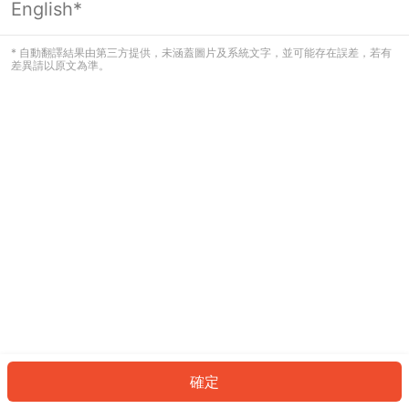
English*
發生錯誤！請登入並再試一次或回到主
頁。
* 自動翻譯結果由第三方提供，未涵蓋圖片及系統文字，並可能存在誤差，若有
差異請以原文為準。
登入
返回首頁
確定
ID: 28141bffd55-ff1d-445c-87c0-6d5e818b49c2