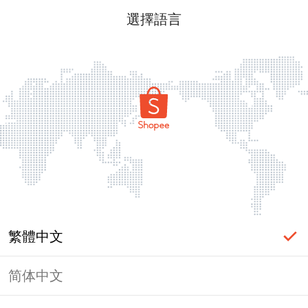
選擇語言
繁體中文
简体中文
頁面無法顯示