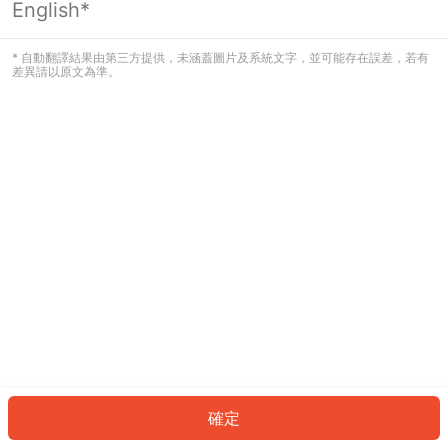
English*
發生錯誤！請登入並再試一次或回到主
頁。
* 自動翻譯結果由第三方提供，未涵蓋圖片及系統文字，並可能存在誤差，若有
差異請以原文為準。
登入
返回首頁
確定
ID: 475428d04df-1a6d-4670-afd6-cb03f4998d27