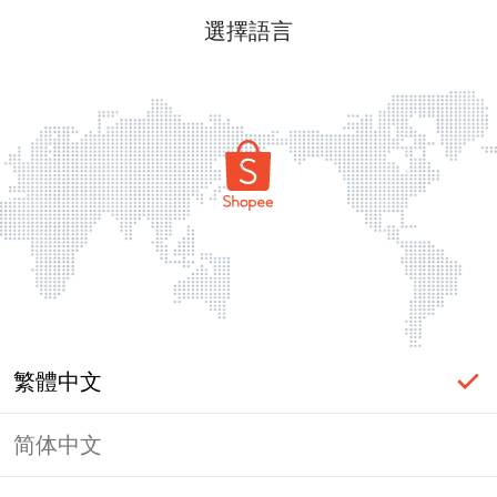
選擇語言
繁體中文
简体中文
頁面無法顯示