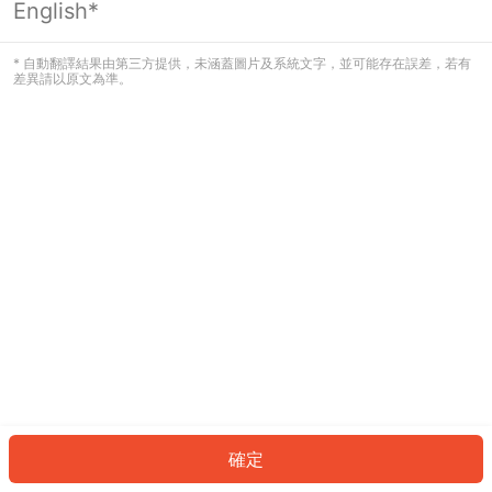
English*
發生錯誤！請登入並再試一次或回到主
頁。
* 自動翻譯結果由第三方提供，未涵蓋圖片及系統文字，並可能存在誤差，若有
差異請以原文為準。
登入
返回首頁
確定
ID: 334522c8e61-2c8e-4771-afbb-d1178882b516