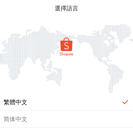
選擇語言
繁體中文
简体中文
頁面無法顯示