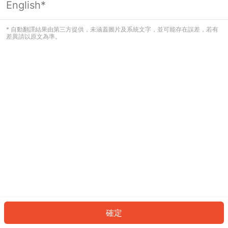
English*
發生錯誤！請登入並再試一次或回到主
頁。
* 自動翻譯結果由第三方提供，未涵蓋圖片及系統文字，並可能存在誤差，若有
差異請以原文為準。
登入
返回首頁
確定
ID: 88671ca2139-9714-4bd6-94dc-bfdf55be81aa