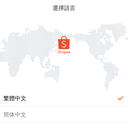
選擇語言
繁體中文
简体中文
頁面無法顯示