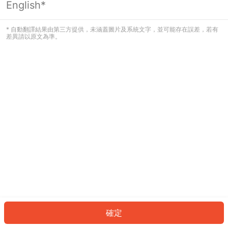
English*
發生錯誤！請登入並再試一次或回到主
頁。
* 自動翻譯結果由第三方提供，未涵蓋圖片及系統文字，並可能存在誤差，若有
差異請以原文為準。
登入
返回首頁
確定
ID: 370caf9ec41-5cba-4861-9126-d7f2b7c0373b