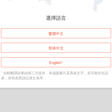
頁面無法顯示
選擇語言
發生錯誤！請登入並再試一次或回到主頁。
繁體中文
登入
简体中文
返回首頁
English*
* 自動翻譯結果由第三方提供，未涵蓋圖片及系統文字，並可能存在誤
差，若有差異請以原文為準。