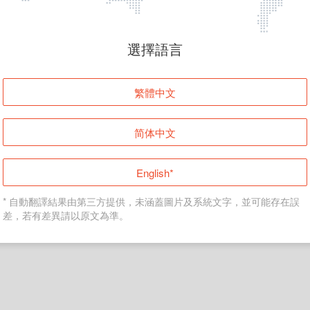
頁面無法顯示
選擇語言
發生錯誤！請登入並再試一次或回到主頁。
繁體中文
登入
简体中文
返回首頁
English*
* 自動翻譯結果由第三方提供，未涵蓋圖片及系統文字，並可能存在誤
差，若有差異請以原文為準。