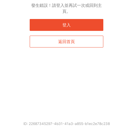
English*
發生錯誤！請登入並再試一次或回到主
頁。
* 自動翻譯結果由第三方提供，未涵蓋圖片及系統文字，並可能存在誤差，若有
差異請以原文為準。
登入
返回首頁
確定
ID: 22687345297-4b31-41a3-a855-b1ec2e78c238