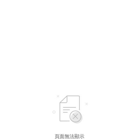
選擇語言
繁體中文
简体中文
頁面無法顯示