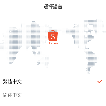
選擇語言
繁體中文
简体中文
頁面無法顯示