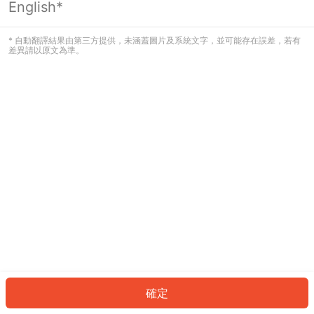
English*
發生錯誤！請登入並再試一次或回到主
頁。
* 自動翻譯結果由第三方提供，未涵蓋圖片及系統文字，並可能存在誤差，若有
差異請以原文為準。
登入
返回首頁
確定
ID: 699431d0bc9-b33f-4f20-843d-82b4bd006279