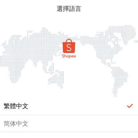
選擇語言
繁體中文
简体中文
頁面無法顯示