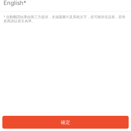
English*
發生錯誤！請登入並再試一次或回到主
頁。
* 自動翻譯結果由第三方提供，未涵蓋圖片及系統文字，並可能存在誤差，若有
差異請以原文為準。
登入
返回首頁
確定
ID: 33535168e86-bf3b-49af-b6d5-8c4158b8ebbe