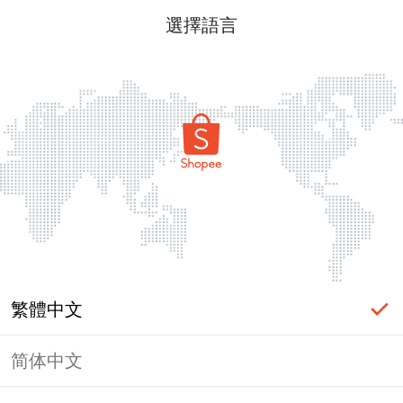
選擇語言
繁體中文
简体中文
頁面無法顯示