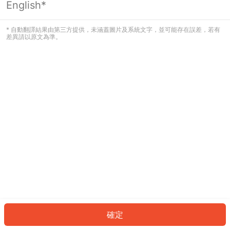
English*
發生錯誤！請登入並再試一次或回到主
頁。
* 自動翻譯結果由第三方提供，未涵蓋圖片及系統文字，並可能存在誤差，若有
差異請以原文為準。
登入
返回首頁
確定
ID: 345d0b9fcad-606a-4bd1-aa30-9c36bece7d1d