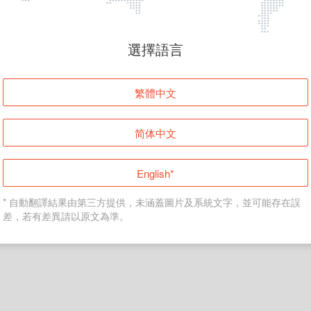
頁面無法顯示
選擇語言
發生錯誤！請登入並再試一次或回到主頁。
繁體中文
登入
简体中文
返回首頁
English*
* 自動翻譯結果由第三方提供，未涵蓋圖片及系統文字，並可能存在誤
差，若有差異請以原文為準。