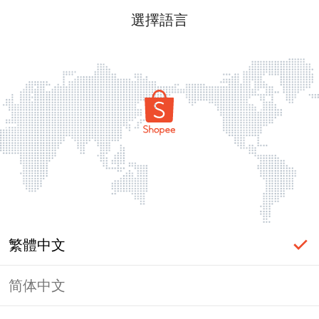
選擇語言
繁體中文
简体中文
頁面無法顯示