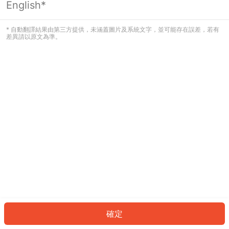
English*
發生錯誤！請登入並再試一次或回到主
頁。
* 自動翻譯結果由第三方提供，未涵蓋圖片及系統文字，並可能存在誤差，若有
差異請以原文為準。
登入
返回首頁
確定
ID: 188f2b3500b-a865-43bc-8cc2-dd8e2a1c0b4b