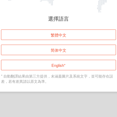
頁面無法顯示
選擇語言
發生錯誤！請登入並再試一次或回到主頁。
繁體中文
登入
简体中文
返回首頁
English*
* 自動翻譯結果由第三方提供，未涵蓋圖片及系統文字，並可能存在誤
差，若有差異請以原文為準。