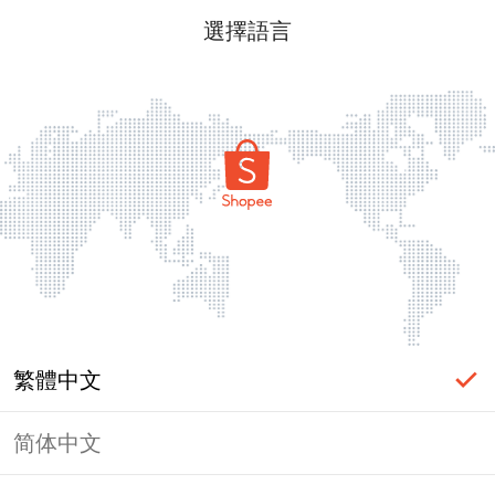
選擇語言
繁體中文
简体中文
頁面無法顯示