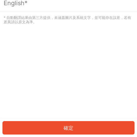
English*
發生錯誤！請登入並再試一次或回到主
頁。
* 自動翻譯結果由第三方提供，未涵蓋圖片及系統文字，並可能存在誤差，若有
差異請以原文為準。
登入
返回首頁
確定
ID: 60734564460-3724-488e-a9e9-4e3f267dcb93