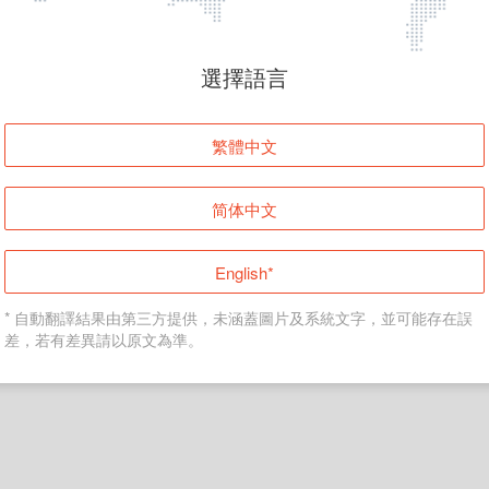
頁面無法顯示
選擇語言
發生錯誤！請登入並再試一次或回到主頁。
繁體中文
登入
简体中文
返回首頁
English*
* 自動翻譯結果由第三方提供，未涵蓋圖片及系統文字，並可能存在誤
差，若有差異請以原文為準。