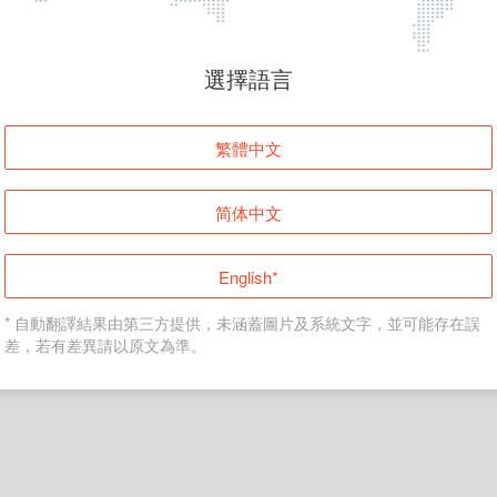
頁面無法顯示
選擇語言
發生錯誤！請登入並再試一次或回到主頁。
繁體中文
登入
简体中文
返回首頁
English*
* 自動翻譯結果由第三方提供，未涵蓋圖片及系統文字，並可能存在誤
差，若有差異請以原文為準。