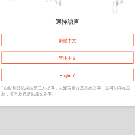
頁面無法顯示
選擇語言
發生錯誤！請登入並再試一次或回到主頁。
繁體中文
登入
简体中文
返回首頁
English*
* 自動翻譯結果由第三方提供，未涵蓋圖片及系統文字，並可能存在誤
差，若有差異請以原文為準。