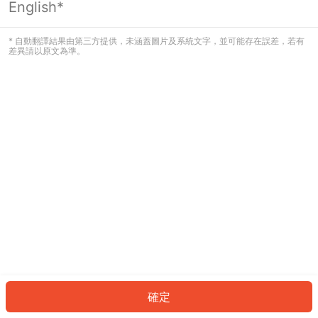
English*
發生錯誤！請登入並再試一次或回到主
頁。
* 自動翻譯結果由第三方提供，未涵蓋圖片及系統文字，並可能存在誤差，若有
差異請以原文為準。
登入
返回首頁
確定
ID: 4993663095a-a1b7-497a-8f71-76d338b913d5