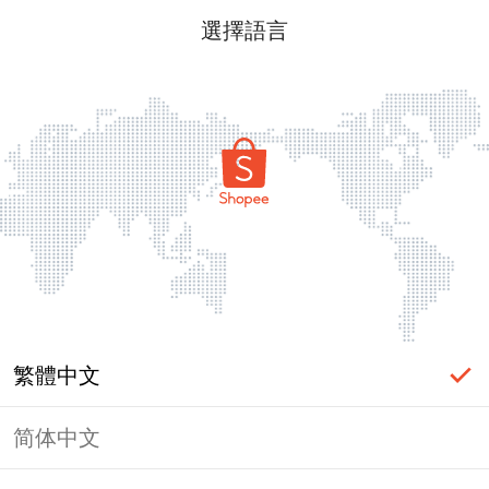
選擇語言
繁體中文
简体中文
頁面無法顯示