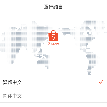
選擇語言
繁體中文
简体中文
頁面無法顯示