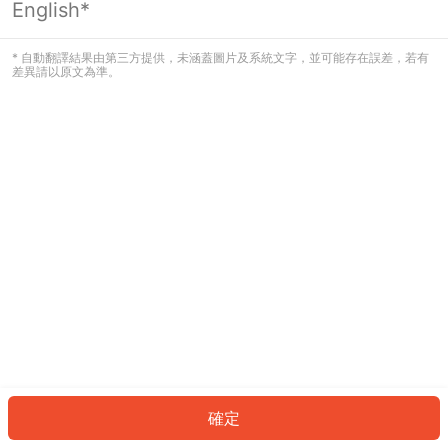
English*
發生錯誤！請登入並再試一次或回到主
頁。
* 自動翻譯結果由第三方提供，未涵蓋圖片及系統文字，並可能存在誤差，若有
差異請以原文為準。
登入
返回首頁
確定
ID: 9850b5c0df2-e53a-447b-aa30-0b8baaf40233