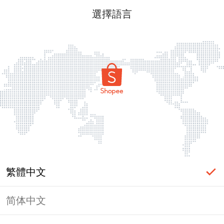
選擇語言
繁體中文
简体中文
頁面無法顯示