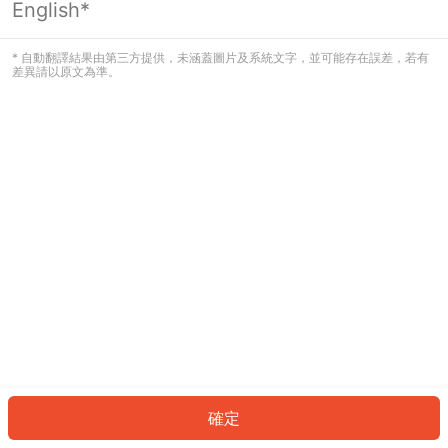
English*
發生錯誤！請登入並再試一次或回到主
頁。
* 自動翻譯結果由第三方提供，未涵蓋圖片及系統文字，並可能存在誤差，若有
差異請以原文為準。
登入
返回首頁
確定
ID: 7615dfc343-a980-470a-91fc-dfff418c0c53