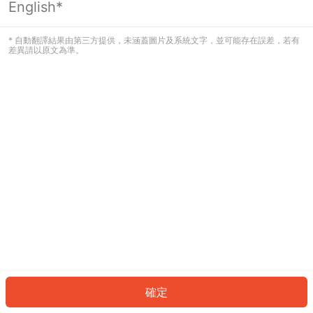
English*
發生錯誤！請登入並再試一次或回到主
頁。
* 自動翻譯結果由第三方提供，未涵蓋圖片及系統文字，並可能存在誤差，若有
差異請以原文為準。
登入
返回首頁
確定
ID: 700f7b7e872-0d2c-45e3-8f4e-919212d9e891