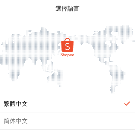
選擇語言
繁體中文
简体中文
頁面無法顯示