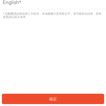
English*
發生錯誤！請登入並再試一次或回到主
頁。
* 自動翻譯結果由第三方提供，未涵蓋圖片及系統文字，並可能存在誤差，若有
差異請以原文為準。
登入
返回首頁
確定
ID: 1595896318e-d0d5-458e-b3df-70b1b0bacd05