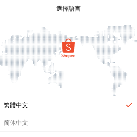
選擇語言
繁體中文
简体中文
頁面無法顯示