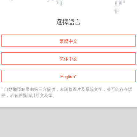
頁面無法顯示
選擇語言
發生錯誤！請登入並再試一次或回到主頁。
繁體中文
登入
简体中文
返回首頁
English*
* 自動翻譯結果由第三方提供，未涵蓋圖片及系統文字，並可能存在誤
差，若有差異請以原文為準。