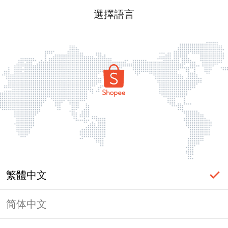
選擇語言
繁體中文
简体中文
頁面無法顯示