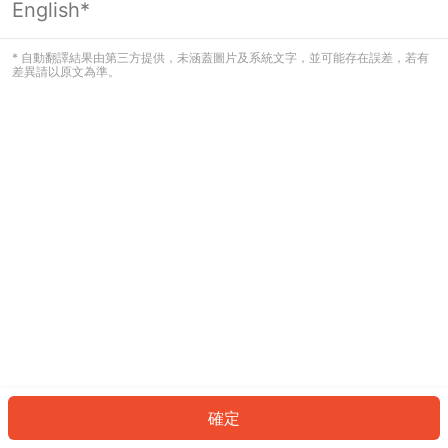
English*
發生錯誤！請登入並再試一次或回到主
頁。
* 自動翻譯結果由第三方提供，未涵蓋圖片及系統文字，並可能存在誤差，若有
差異請以原文為準。
登入
返回首頁
確定
ID: 19116ddbc86-3e4f-43ad-b0d9-968c9fe264c7