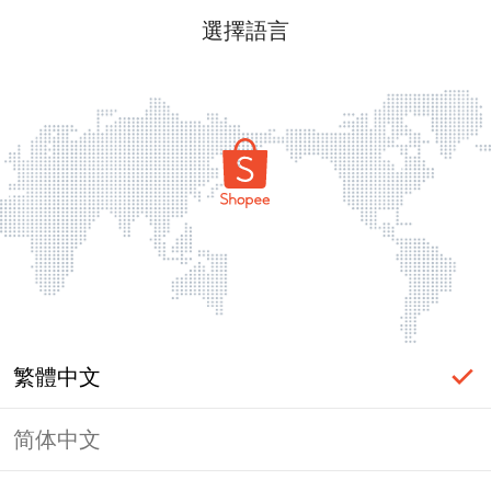
選擇語言
繁體中文
简体中文
頁面無法顯示