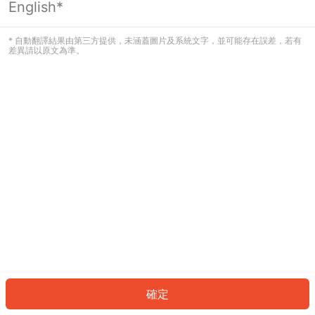
English*
發生錯誤！請登入並再試一次或回到主
頁。
* 自動翻譯結果由第三方提供，未涵蓋圖片及系統文字，並可能存在誤差，若有
差異請以原文為準。
登入
返回首頁
確定
ID: 3990b0118d1-3003-4a2b-8fb9-098f0fbe635c