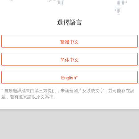
頁面無法顯示
選擇語言
發生錯誤！請登入並再試一次或回到主頁。
繁體中文
登入
简体中文
返回首頁
English*
* 自動翻譯結果由第三方提供，未涵蓋圖片及系統文字，並可能存在誤
差，若有差異請以原文為準。