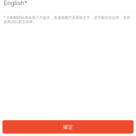
English*
發生錯誤！請登入並再試一次或回到主
頁。
* 自動翻譯結果由第三方提供，未涵蓋圖片及系統文字，並可能存在誤差，若有
差異請以原文為準。
登入
返回首頁
確定
ID: 865eb423625-cc02-4615-b2dd-0317087e6b7f