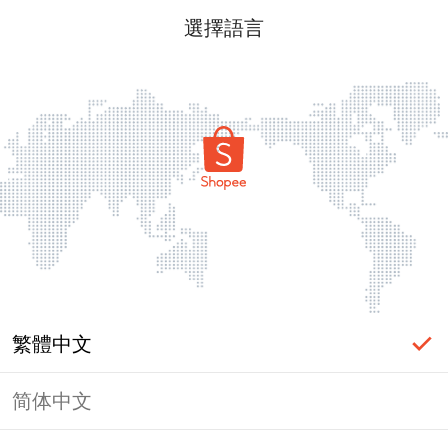
選擇語言
繁體中文
简体中文
頁面無法顯示