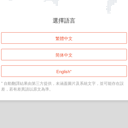
頁面無法顯示
選擇語言
發生錯誤！請登入並再試一次或回到主頁。
繁體中文
登入
简体中文
返回首頁
English*
* 自動翻譯結果由第三方提供，未涵蓋圖片及系統文字，並可能存在誤
差，若有差異請以原文為準。